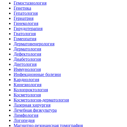
Гемостазиология
Генетика
Гепатология
Гериатрия
Гинекология
Гирудотерапия
Гнатология
Гомеопатия
Дерматовенерология
Дерматология
Дефектология
Диабетология
Диетология
Иммунология
Инфекционные болезни
Кардиология
Кинезиология
Колопроктология
Косметология
Косметология-дерматология
Лазерная хирургия
Лечебная физкультура
Лимфология
Логопедия
Магнитно-резонансная томография