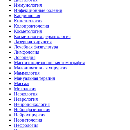
Иммунология
Инфекционные болезни
Кардиология
Кинезиология
Колопроктология
Косметология
Косметология-дерматология
Лазерная хирургия
Лечебная физкультура
Лимфология
Логопедия
Магнитно-резонансная томография
Малоинвазивная хирургия
Маммология
Мануальная терапия
Массаж
Микология
Наркология
Неврология
Нейропсихология
Нейрофизиология
Нейрохирургия
Неонатология
Нефрология