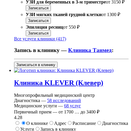
УЗИ для беременных в 3-м триместре
от
3150 ₽
Записаться
УЗИ мягких тканей грудной клетки
от
1300 ₽
Записаться
Эпиляция ресниц
от
550 ₽
Записаться
Все услуги клиники (417)
Запись в клинику —
Клиника Танмед
:
Записаться в клинику
Клиника KLEVER (Клевер)
Многопрофильный медицинский центр
Диагностика —
58
исследований
Медицинские услуги —
68
услуг
Первичный прием —
от
1700
…
до
3400 ₽
4.28
О клинике
Адрес
Расписание
Диагностика
Услуги
Запись в клинику