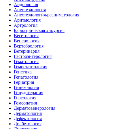
Андрология
Анестезиология
Анестезиология-реаниматология
Аритмология
Артрология
Бариатрическая хирургия
Вегетология
Венерология
Вертебрология
Ветеринария
Гастроэнтерология
Гематология
Гемостазиология
Генетика
Гепатология
Гериатрия
Гинекология
Гирудотерапия
Гнатология
Гомеопатия
Дерматовенерология
Дерматология
Дефектология
Диабетология
Диетология