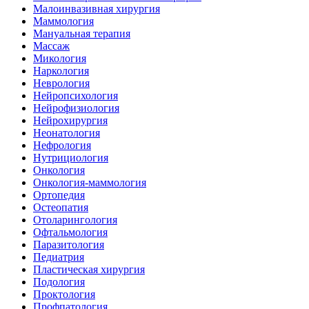
Малоинвазивная хирургия
Маммология
Мануальная терапия
Массаж
Микология
Наркология
Неврология
Нейропсихология
Нейрофизиология
Нейрохирургия
Неонатология
Нефрология
Нутрициология
Онкология
Онкология-маммология
Ортопедия
Остеопатия
Отоларингология
Офтальмология
Паразитология
Педиатрия
Пластическая хирургия
Подология
Проктология
Профпатология