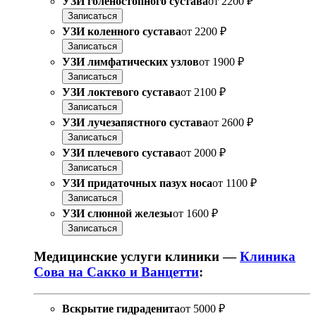
УЗИ голеностопного сустава
от
2200 ₽
Записаться
УЗИ коленного сустава
от
2200 ₽
Записаться
УЗИ лимфатических узлов
от
1900 ₽
Записаться
УЗИ локтевого сустава
от
2100 ₽
Записаться
УЗИ лучезапястного сустава
от
2600 ₽
Записаться
УЗИ плечевого сустава
от
2000 ₽
Записаться
УЗИ придаточных пазух носа
от
1100 ₽
Записаться
УЗИ слюнной железы
от
1600 ₽
Записаться
Медицинские услуги клиники —
Клиника
Сова на Сакко и Ванцетти
:
Вскрытие гидраденита
от
5000 ₽