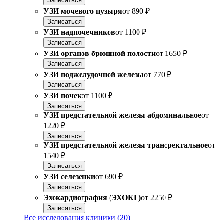
Записаться
УЗИ мочевого пузыря
от
890 ₽
Записаться
УЗИ надпочечников
от
1100 ₽
Записаться
УЗИ органов брюшной полости
от
1650 ₽
Записаться
УЗИ поджелудочной железы
от
770 ₽
Записаться
УЗИ почек
от
1100 ₽
Записаться
УЗИ предстательной железы абдоминальное
от
1220 ₽
Записаться
УЗИ предстательной железы трансректальное
от
1540 ₽
Записаться
УЗИ селезенки
от
690 ₽
Записаться
Эхокардиография (ЭХОКГ)
от
2250 ₽
Записаться
Все исследования клиники (20)