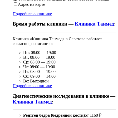
Адрес на карте
Подробнее о клинике
Время работы клиники —
Клиника Танмед
:
Клиника «Клиника Танмед» в Саратове работает
согласно расписанию:
Пн:
08:00
—
19:00
Вт:
08:00
—
19:00
Ср:
08:00
—
19:00
Чт:
08:00
—
19:00
Пт:
08:00
—
19:00
Сб:
09:00
—
14:00
Вс:
Выходной
Подробнее о клинике
Диагностические исследования в клинике —
Клиника Танмед
:
Рентген бедра (бедренной кости)
от
1160 ₽