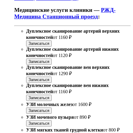
Медицинские услуги клиники —
РЖД-
Медицина Станционный проезд
:
Дуплексное сканирование артерий верхних
конечностей
от
1160 ₽
Записаться
Дуплексное сканирование артерий нижних
конечностей
от
1120 ₽
Записаться
Дуплексное сканирование вен верхних
конечностей
от
1290 ₽
Записаться
Дуплексное сканирование вен нижних
конечностей
от
1160 ₽
Записаться
УЗИ молочных желез
от
1600 ₽
Записаться
УЗИ мочевого пузыря
от
890 ₽
Записаться
УЗИ мягких тканей грудной клетки
от
800 ₽