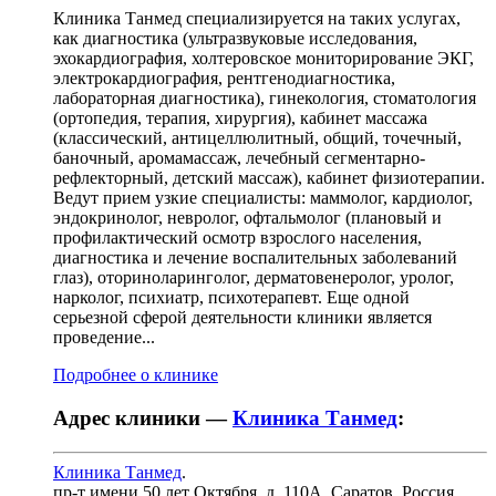
Клиника Танмед специализируется на таких услугах,
как диагностика (ультразвуковые исследования,
эхокардиография, холтеровское мониторирование ЭКГ,
электрокардиография, рентгенодиагностика,
лабораторная диагностика), гинекология, стоматология
(ортопедия, терапия, хирургия), кабинет массажа
(классический, антицеллюлитный, общий, точечный,
баночный, аромамассаж, лечебный сегментарно-
рефлекторный, детский массаж), кабинет физиотерапии.
Ведут прием узкие специалисты: маммолог, кардиолог,
эндокринолог, невролог, офтальмолог (плановый и
профилактический осмотр взрослого населения,
диагностика и лечение воспалительных заболеваний
глаз), оториноларинголог, дерматовенеролог, уролог,
нарколог, психиатр, психотерапевт. Еще одной
серьезной сферой деятельности клиники является
проведение...
Подробнее о клинике
Адрес клиники —
Клиника Танмед
:
Клиника Танмед
.
пр-т имени 50 лет Октября, д. 110А
,
Саратов, Россия
.