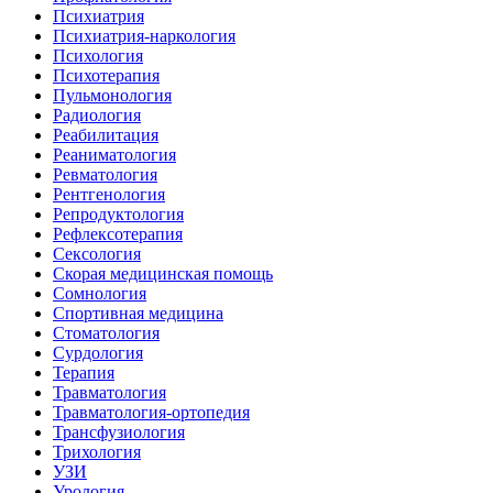
Психиатрия
Психиатрия-наркология
Психология
Психотерапия
Пульмонология
Радиология
Реабилитация
Реаниматология
Ревматология
Рентгенология
Репродуктология
Рефлексотерапия
Сексология
Скорая медицинская помощь
Сомнология
Спортивная медицина
Стоматология
Сурдология
Терапия
Травматология
Травматология-ортопедия
Трансфузиология
Трихология
УЗИ
Урология