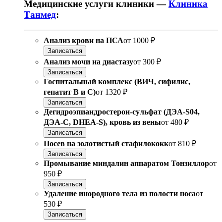
Медицинские услуги клиники —
Клиника
Танмед
:
Анализ крови на ПСА
от
1000 ₽
Записаться
Анализ мочи на диастазу
от
300 ₽
Записаться
Госпитальный комплекс (ВИЧ, сифилис,
гепатит В и С)
от
1320 ₽
Записаться
Дегидроэпиандростерон-сульфат (ДЭА-S04,
ДЭА-С, DHEA-S), кровь из вены
от
480 ₽
Записаться
Посев на золотистый стафилококк
от
810 ₽
Записаться
Промывание миндалин аппаратом Тонзиллор
от
950 ₽
Записаться
Удаление инородного тела из полости носа
от
530 ₽
Записаться