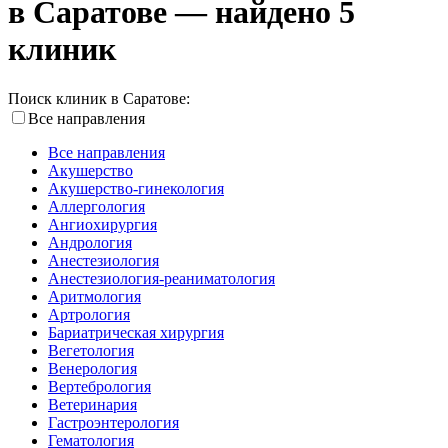
в Саратове — найдено 5
клиник
Поиск клиник в Саратове:
Все направления
Все направления
Акушерство
Акушерство-гинекология
Аллергология
Ангиохирургия
Андрология
Анестезиология
Анестезиология-реаниматология
Аритмология
Артрология
Бариатрическая хирургия
Вегетология
Венерология
Вертебрология
Ветеринария
Гастроэнтерология
Гематология