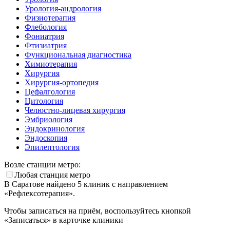
Урология-андрология
Физиотерапия
Флебология
Фониатрия
Фтизиатрия
Функциональная диагностика
Химиотерапия
Хирургия
Хирургия-ортопедия
Цефалгология
Цитология
Челюстно-лицевая хирургия
Эмбриология
Эндокринология
Эндоскопия
Эпилептология
Возле станции метро:
Любая станция метро
В Саратове найдено
5
клиник с направлением
«Рефлексотерапия».
Чтобы записаться на приём, воспользуйтесь кнопкой
«Записаться» в карточке клиники