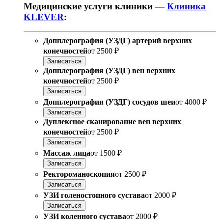
Медицинские услуги клиники —
Клиника
KLEVER
:
Допплерография (УЗДГ) артерий верхних
конечностей
от
2500 ₽
Записаться
Допплерография (УЗДГ) вен верхних
конечностей
от
2500 ₽
Записаться
Допплерография (УЗДГ) сосудов шеи
от
4000 ₽
Записаться
Дуплексное сканирование вен верхних
конечностей
от
2500 ₽
Записаться
Массаж лица
от
1500 ₽
Записаться
Ректороманоскопия
от
2500 ₽
Записаться
УЗИ голеностопного сустава
от
2000 ₽
Записаться
УЗИ коленного сустава
от
2000 ₽