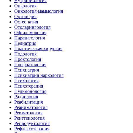
Нутрициология
Онкология
Онкология-маммология
Ортопедия
Остеопатия
Отоларингология
Офтальмология
Паразитология
Педиатрия
Пластическая хирургия
Подология
Проктология
Профпатология
Психиатрия
Психиатрия-наркология
Психология
Психотерапия
Пульмонология
Радиология
Реабилитация
Реаниматология
Ревматология
Рентгенология
Репродуктология
Рефлексотерапия