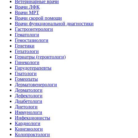
Ветеринарные врачи
Врачи ЛФК
Врачи МРТ
Врачи скорой помощи
Врачи функциональной диагностики
Гастроэнтерологи
Гематологи
Гемостазиологи
Генетики
Гепатологи
Гериатры (геронтологи)
Гинекологи
Гирудотерапевты
Гнатологи
Гомеопаты
Дерматовенерологи
Дерматологи
Дефектологи
Диабетологи
Диетологи
Иммунологи
Инфекционисты
Кардиологи
Кинезиологи
Колопроктологи