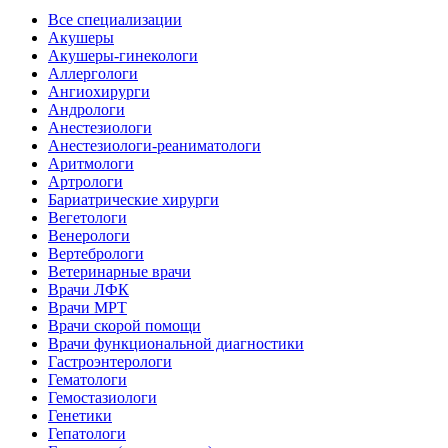
Все специализации
Акушеры
Акушеры-гинекологи
Аллергологи
Ангиохирурги
Андрологи
Анестезиологи
Анестезиологи-реаниматологи
Аритмологи
Артрологи
Бариатрические хирурги
Вегетологи
Венерологи
Вертебрологи
Ветеринарные врачи
Врачи ЛФК
Врачи МРТ
Врачи скорой помощи
Врачи функциональной диагностики
Гастроэнтерологи
Гематологи
Гемостазиологи
Генетики
Гепатологи