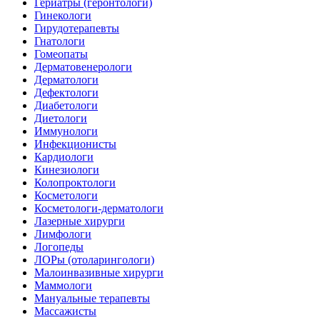
Гериатры (геронтологи)
Гинекологи
Гирудотерапевты
Гнатологи
Гомеопаты
Дерматовенерологи
Дерматологи
Дефектологи
Диабетологи
Диетологи
Иммунологи
Инфекционисты
Кардиологи
Кинезиологи
Колопроктологи
Косметологи
Косметологи-дерматологи
Лазерные хирурги
Лимфологи
Логопеды
ЛОРы (отоларингологи)
Малоинвазивные хирурги
Маммологи
Мануальные терапевты
Массажисты