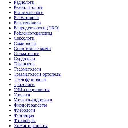
Радиологи
Реабилитологи
Реаниматологи
Ревматологи
Рентгенологи
Репродуктологи (ЭКО)
Рефлексотерапевты
Сексологи
Сомнологи
Спортивные врачи
Стоматологи
Сурдологи
Терапевты
Травматологи
Травматологи-ортопеды
Трансфузиологи
Трихологи
УЗИ-специалисты
Урологи
Урологи-андрологи
Физиотерапевты
Флебологи
Фониатры
Фтизиатры
Химиотерапевты