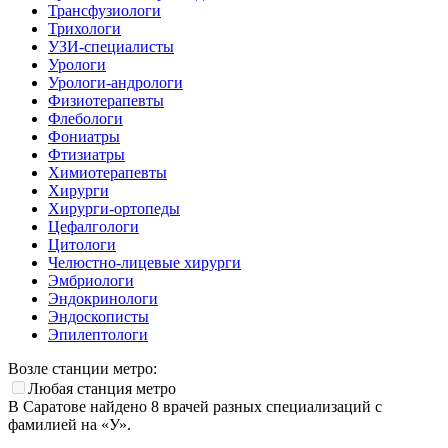
Трансфузиологи
Трихологи
УЗИ-специалисты
Урологи
Урологи-андрологи
Физиотерапевты
Флебологи
Фониатры
Фтизиатры
Химиотерапевты
Хирурги
Хирурги-ортопеды
Цефалгологи
Цитологи
Челюстно-лицевые хирурги
Эмбриологи
Эндокринологи
Эндоскописты
Эпилептологи
Возле станции метро:
Любая станция метро
В Саратове найдено
8
врачей разных специализаций с
фамилией на «У».