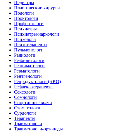
Педиатры
Пластические хирурги
Подологи
Проктологи
Профпатологи
Психиатры
Психиатры-наркологи
Психологи
Психотерапевты
Пульмонологи
Радиологи
Реабилитологи
Реаниматологи
Ревматологи
Рентгенологи
Репродуктологи (ЭКО)
Рефлексотерапевты
Сексологи
Сомнологи
Спортивные врачи
Стоматологи
Сурдологи
Терапевты
Травматологи
Травматологи-ортопеды