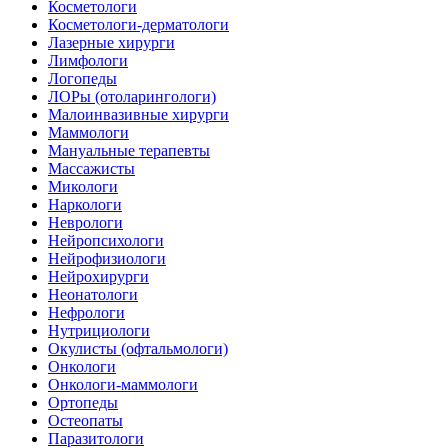
Косметологи
Косметологи-дерматологи
Лазерные хирурги
Лимфологи
Логопеды
ЛОРы (отоларингологи)
Малоинвазивные хирурги
Маммологи
Мануальные терапевты
Массажисты
Микологи
Наркологи
Неврологи
Нейропсихологи
Нейрофизиологи
Нейрохирурги
Неонатологи
Нефрологи
Нутрициологи
Окулисты (офтальмологи)
Онкологи
Онкологи-маммологи
Ортопеды
Остеопаты
Паразитологи