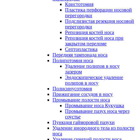
Кристотомия
Пластика перфорации носовой
перегородки
Подслизистая резекция носовой
перегородки
Репозиция костей носа
Репозиция костей носа при
закрытом переломе
Септопластика
Передняя тампонада носа
Полипотомия носа
Удаление полипов в носу
лазером
Эндоскопическое удаление
полипов в носу
Полисинусотомия
Прижигание сосудов в носу
Промывание полости носа
Промывание носа Кукушка
Промывание пазух носа через
соустье
Пункция гайморовой пазухи
Удаление инородного тела из полости
носа
Удаление синехий полости носа