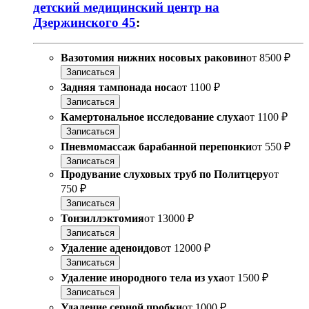
детский медицинский центр на
Дзержинского 45
:
Вазотомия нижних носовых раковин
от
8500 ₽
Записаться
Задняя тампонада носа
от
1100 ₽
Записаться
Камертональное исследование слуха
от
1100 ₽
Записаться
Пневмомассаж барабанной перепонки
от
550 ₽
Записаться
Продувание слуховых труб по Политцеру
от
750 ₽
Записаться
Тонзиллэктомия
от
13000 ₽
Записаться
Удаление аденоидов
от
12000 ₽
Записаться
Удаление инородного тела из уха
от
1500 ₽
Записаться
Удаление серной пробки
от
1000 ₽