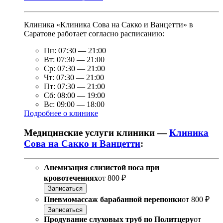
Клиника «Клиника Сова на Сакко и Ванцетти» в
Саратове работает согласно расписанию:
Пн:
07:30
—
21:00
Вт:
07:30
—
21:00
Ср:
07:30
—
21:00
Чт:
07:30
—
21:00
Пт:
07:30
—
21:00
Сб:
08:00
—
19:00
Вс:
09:00
—
18:00
Подробнее о клинике
Медицинские услуги клиники —
Клиника
Сова на Сакко и Ванцетти
:
Анемизация слизистой носа при
кровотечениях
от
800 ₽
Записаться
Пневмомассаж барабанной перепонки
от
800 ₽
Записаться
Продувание слуховых труб по Политцеру
от