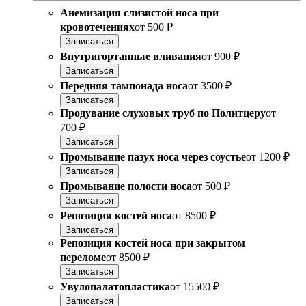
Анемизация слизистой носа при
кровотечениях
от
500 ₽
Записаться
Внутригортанные вливания
от
900 ₽
Записаться
Передняя тампонада носа
от
3500 ₽
Записаться
Продувание слуховых труб по Политцеру
от
700 ₽
Записаться
Промывание пазух носа через соустье
от
1200 ₽
Записаться
Промывание полости носа
от
500 ₽
Записаться
Репозиция костей носа
от
8500 ₽
Записаться
Репозиция костей носа при закрытом
переломе
от
8500 ₽
Записаться
Увулопалатопластика
от
15500 ₽
Записаться