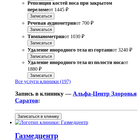
Репозиция костей носа при закрытом
переломе
от
1445 ₽
Записаться
Речевая аудиометрия
от
700 ₽
Записаться
Тимпанометрия
от
1030 ₽
Записаться
Удаление инородного тела из гортани
от
3240 ₽
Записаться
Удаление инородного тела из полости носа
от
1880 ₽
Записаться
Все услуги клиники (197)
Запись в клинику —
Альфа-Центр Здоровья
Саратов
:
Записаться в клинику
Газмедцентр