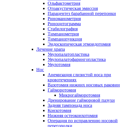
Ольфактометрия
Отоакустическая эмиссия
Парацентез барабанной перепонки
Риноманометрия
Риноцитограмма
Стабилография
Тимпанометрия
Тимпанопункция
Эндоскопическая этмоидотомия
Лечение храпа
Увулопалатопластика
Увулопалатофарингопластика
Увулотомия
Нос
Анемизация слизистой носа при
кровотечениях
Вазотомия нижних носовых раковин
Гайморотомия
Микрогайморотомия
Дренирование гайморовой пазухи
Задняя тампонада носа
Конхотомия
Нижняя остеоконхотомия
Операция по исправлению носовой
перегородки