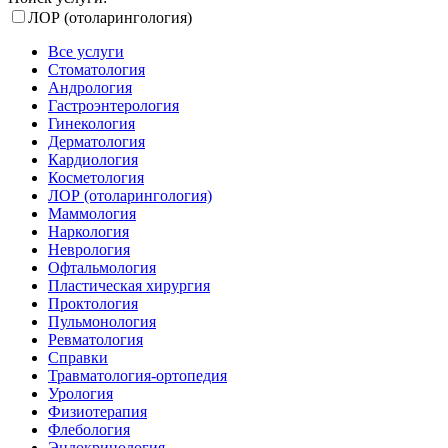
ЛОР (отоларингология)
Все услуги
Стоматология
Андрология
Гастроэнтерология
Гинекология
Дерматология
Кардиология
Косметология
ЛОР (отоларингология)
Маммология
Наркология
Неврология
Офтальмология
Пластическая хирургия
Проктология
Пульмонология
Ревматология
Справки
Травматология-ортопедия
Урология
Физиотерапия
Флебология
Эндокринология