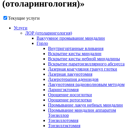
(отоларингология)»
Текущие услуги
Услуги
ЛОР (отоларингология)
Вакуумное промывание миндалин
Горло
Внутригортанные вливания
Вскрытие кисты миндалин
Вскрытие кисты небной миндалины
Вскрытие паратонзиллярного абсцесса
Лазерная коагуляция гранул глотки
Лазерная лакунотомия
Лазеротерапия аденоидов
Лакунотомия радиоволновым методом
Ларингэктомия
Орошение носоглотки
Орошение ротоглотки
Промывание лакун небных миндалин
Промывание миндалин аппаратом
Тонзиллор
Тонзиллотомия
Тонзиллэктомия