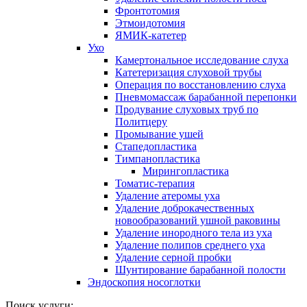
Фронтотомия
Этмоидотомия
ЯМИК-катетер
Ухо
Камертональное исследование слуха
Катетеризация слуховой трубы
Операция по восстановлению слуха
Пневмомассаж барабанной перепонки
Продувание слуховых труб по
Политцеру
Промывание ушей
Стапедопластика
Тимпанопластика
Мирингопластика
Томатис-терапия
Удаление атеромы уха
Удаление доброкачественных
новообразований ушной раковины
Удаление инородного тела из уха
Удаление полипов среднего уха
Удаление серной пробки
Шунтирование барабанной полости
Эндоскопия носоглотки
Поиск услуги: