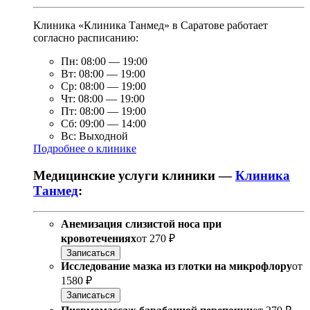
Клиника «Клиника Танмед» в Саратове работает
согласно расписанию:
Пн:
08:00
—
19:00
Вт:
08:00
—
19:00
Ср:
08:00
—
19:00
Чт:
08:00
—
19:00
Пт:
08:00
—
19:00
Сб:
09:00
—
14:00
Вс:
Выходной
Подробнее о клинике
Медицинские услуги клиники —
Клиника
Танмед
:
Анемизация слизистой носа при
кровотечениях
от
270 ₽
Записаться
Исследование мазка из глотки на микрофлору
от
1580 ₽
Записаться