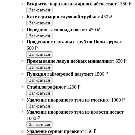
Вскрытие паратонзиллярного абсцесса
от
1550 ₽
Записаться
Катетеризация слуховой трубы
от
450 ₽
Записаться
Передняя тампонада носа
от
450 ₽
Записаться
Продувание слуховых труб по Политцеру
от
600 ₽
Записаться
Промывание лакун небных миндалин
от
650 ₽
Записаться
Пункция гайморовой пазухи
от
1500 ₽
Записаться
Стабилография
от
1200 ₽
Записаться
Удаление инородного тела из глотки
от
1000 ₽
Записаться
Удаление инородного тела из полости носа
от
1000 ₽
Записаться
Удаление серной пробки
от
850 ₽