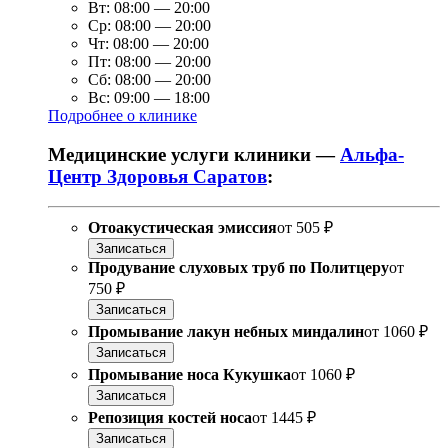
Вт:
08:00
—
20:00
Ср:
08:00
—
20:00
Чт:
08:00
—
20:00
Пт:
08:00
—
20:00
Сб:
08:00
—
20:00
Вс:
09:00
—
18:00
Подробнее о клинике
Медицинские услуги клиники —
Альфа-
Центр Здоровья Саратов
:
Отоакустическая эмиссия
от
505 ₽
Записаться
Продувание слуховых труб по Политцеру
от
750 ₽
Записаться
Промывание лакун небных миндалин
от
1060 ₽
Записаться
Промывание носа Кукушка
от
1060 ₽
Записаться
Репозиция костей носа
от
1445 ₽
Записаться