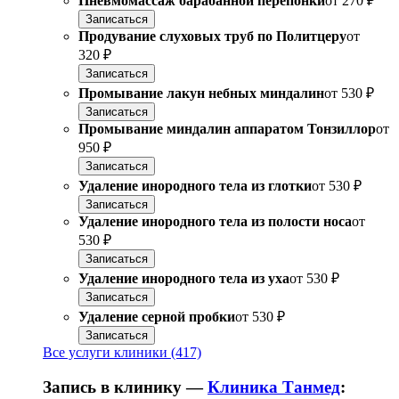
Пневмомассаж барабанной перепонки
от
270 ₽
Записаться
Продувание слуховых труб по Политцеру
от
320 ₽
Записаться
Промывание лакун небных миндалин
от
530 ₽
Записаться
Промывание миндалин аппаратом Тонзиллор
от
950 ₽
Записаться
Удаление инородного тела из глотки
от
530 ₽
Записаться
Удаление инородного тела из полости носа
от
530 ₽
Записаться
Удаление инородного тела из уха
от
530 ₽
Записаться
Удаление серной пробки
от
530 ₽
Записаться
Все услуги клиники (417)
Запись в клинику —
Клиника Танмед
: