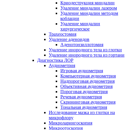
Криодеструкция миндалин
Удаление миндалин лазером
Удаление миндалин методом
коблации
Удаление миндалин
хирургическое
Трахеостомия
Удаление аденоидов
Аденотонзиллотомия
Удаление инородного тела из глотки
Удаление инородного тела из гортани
Диагностика ЛОР
Аудиометрия
Игровая аудиометрия
Компьютерная аудиометрия
Надпороговая аудиометрия
Объективная аудиометрия
Пороговая аудиометрия
Речевая аудиометрия
Скрининговая аудиометрия
Тональная аудиометрия
Исследование мазка из глотки на
микрофлору
Микроларингоскопия
Микроотоскопия