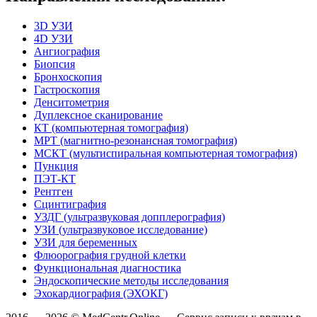
3D УЗИ
4D УЗИ
Ангиография
Биопсия
Бронхоскопия
Гастроскопия
Денситометрия
Дуплексное сканирование
КТ (компьютерная томография)
МРТ (магнитно-резонансная томография)
МСКТ (мультиспиральная компьютерная томография)
Пункция
ПЭТ-КТ
Рентген
Сцинтиграфия
УЗДГ (ультразвуковая допплерография)
УЗИ (ультразвуковое исследование)
УЗИ для беременных
Флюорография грудной клетки
Функциональная диагностика
Эндоскопические методы исследования
Эхокардиография (ЭХОКГ)