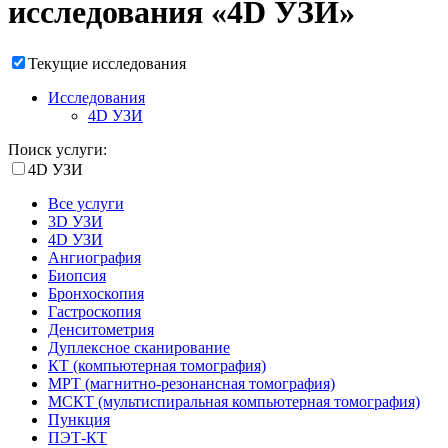
исследования «4D УЗИ»
Текущие исследования
Исследования
4D УЗИ
Поиск услуги:
4D УЗИ
Все услуги
3D УЗИ
4D УЗИ
Ангиография
Биопсия
Бронхоскопия
Гастроскопия
Денситометрия
Дуплексное сканирование
КТ (компьютерная томография)
МРТ (магнитно-резонансная томография)
МСКТ (мультиспиральная компьютерная томография)
Пункция
ПЭТ-КТ