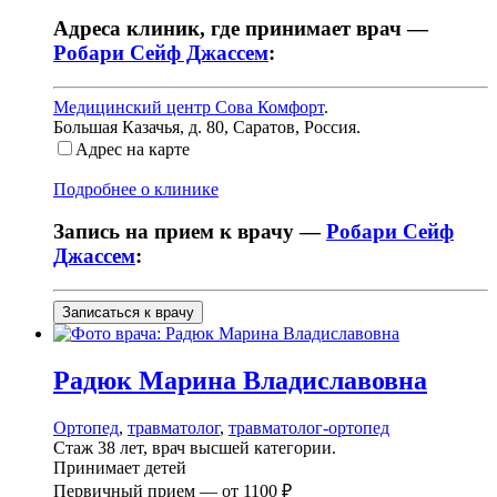
Адреса клиник, где принимает врач —
Робари Сейф Джассем
:
Медицинский центр Сова Комфорт
.
Большая Казачья, д. 80
,
Саратов, Россия
.
Адрес на карте
Подробнее о клинике
Запись на прием к врачу —
Робари Сейф
Джассем
:
Записаться к врачу
Радюк
Марина Владиславовна
Ортопед
,
травматолог
,
травматолог-ортопед
Стаж 38 лет, врач высшей категории.
Принимает детей
Первичный прием —
от
1100 ₽