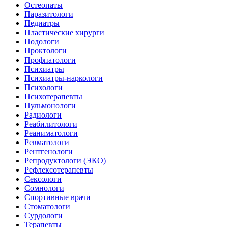
Остеопаты
Паразитологи
Педиатры
Пластические хирурги
Подологи
Проктологи
Профпатологи
Психиатры
Психиатры-наркологи
Психологи
Психотерапевты
Пульмонологи
Радиологи
Реабилитологи
Реаниматологи
Ревматологи
Рентгенологи
Репродуктологи (ЭКО)
Рефлексотерапевты
Сексологи
Сомнологи
Спортивные врачи
Стоматологи
Сурдологи
Терапевты