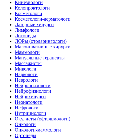
Кинезиологи
Колопроктологи
Косметологи
Косметологи-дерматологи
Лазерные хирурги
Лимфологи
Логопеды
ЛОРы (отоларингологи)
Малоинвазивные хирурги
Маммологи
Мануальные терапевты
Массажисты
Микологи
Наркологи
Неврологи
Нейропсихологи
Нейрофизиологи
Нейрохирурги
Неонатологи
Нефрологи
Нутрициологи
Окулисты (офтальмологи)
Онкологи
Онкологи-маммологи
Ортопеды