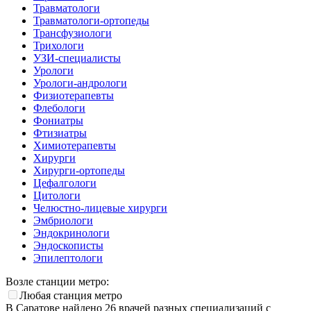
Травматологи
Травматологи-ортопеды
Трансфузиологи
Трихологи
УЗИ-специалисты
Урологи
Урологи-андрологи
Физиотерапевты
Флебологи
Фониатры
Фтизиатры
Химиотерапевты
Хирурги
Хирурги-ортопеды
Цефалгологи
Цитологи
Челюстно-лицевые хирурги
Эмбриологи
Эндокринологи
Эндоскописты
Эпилептологи
Возле станции метро:
Любая станция метро
В Саратове найдено
26
врачей разных специализаций с