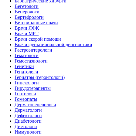
Бариатрические хирурги
Вегетологи
Венерологи
Вертебрологи
Ветеринарные врачи
Врачи ЛФК
Врачи МРТ
Врачи скорой помощи
Врачи функциональной диагностики
Гастроэнтерологи
Гематологи
Гемостазиологи
Генетики
Гепатологи
Гериатры (геронтологи)
Гинекологи
Гирудотерапевты
Гнатологи
Гомеопаты
Дерматовенерологи
Дерматологи
Дефектологи
Диабетологи
Диетологи
Иммунологи