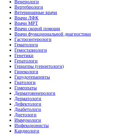
Венерологи
Вертебрологи
Ветеринарные врачи
Врачи ЛФК
Врачи МРТ
Врачи скорой помощи
Врачи функциональной диагностики
Гастроэнтерологи
Гематологи
Гемостазиологи
Генетики
Гепатологи
Гериатры (геронтологи)
Гинекологи
Гирудотерапевты
Гнатологи
Гомеопаты
Дерматовенерологи
Дерматологи
Дефектологи
Диабетологи
Диетологи
Иммунологи
Инфекционисты
Кардиологи