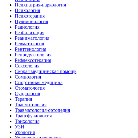
Психиатрия-наркология
Психология
Психотерапия
Пульмонология
Радиология
Реабилитация
Реаниматология
Ревматология
Рентгенология
Репродуктология
Рефлексотерапия
Сексология
Скорая медицинская помощь
Сомнология
Спортивная медицина
Стоматология
Сурдология
Терапия
Травматология
Травматология-ортопедия
Трансфузиология
Трихология
УЗИ
Урология
Урология-андрология