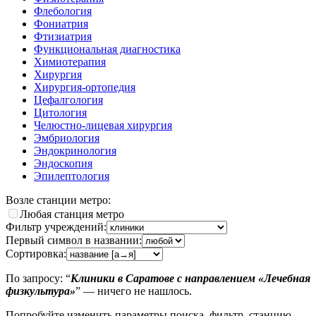
Флебология
Фониатрия
Фтизиатрия
Функциональная диагностика
Химиотерапия
Хирургия
Хирургия-ортопедия
Цефалгология
Цитология
Челюстно-лицевая хирургия
Эмбриология
Эндокринология
Эндоскопия
Эпилептология
Возле станции метро:
Любая станция метро
Фильтр учреждений:
Первый символ в названии:
Сортировка:
По запросу: “
Клиники в Саратове с направлением «Лечебная
физкультура»
” — ничего не нашлось.
Попробуйте изменить параметры поиска, фильтр, станцию