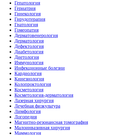
Гепатология
Гериатрия
Гинекология
Гирудотерапия
Гнатология
Гомеопатия
Дерматовенерология
Дерматология
Дефектология
Диабетология
Диетология
Иммунология
Инфекционные болезни
Кардиология
Кинезиология
Колопроктология
Косметология
Косметология-дерматология
Лазерная хирургия
Лечебная физкультура
Лимфология
Логопедия
Магнитно-резонансная томография
Малоинвазивная хирургия
Маммология