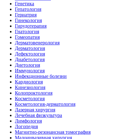
Генетика
Гепатология
Гериатрия
Гинекология
Гирудотерапия
Гнатология
Гомеопатия
Дерматовенерология
Дерматология
Дефектология
Диабетология
Диетология
Иммунология
Инфекционные болезни
Кардиология
Кинезиология
Колопроктология
Косметология
Косметология-дерматология
Лазерная хирургия
Лечебная физкультура
Лимфология
Логопедия
Магнитно-резонансная томография
Малоинвазивная хирургия