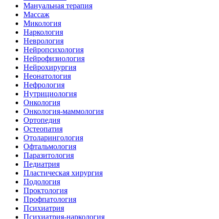
Мануальная терапия
Массаж
Микология
Наркология
Неврология
Нейропсихология
Нейрофизиология
Нейрохирургия
Неонатология
Нефрология
Нутрициология
Онкология
Онкология-маммология
Ортопедия
Остеопатия
Отоларингология
Офтальмология
Паразитология
Педиатрия
Пластическая хирургия
Подология
Проктология
Профпатология
Психиатрия
Психиатрия-наркология