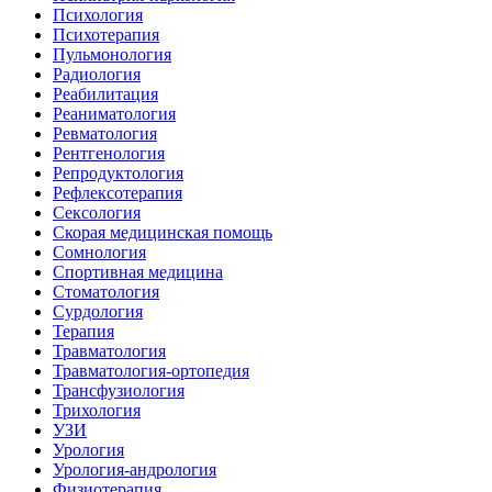
Психология
Психотерапия
Пульмонология
Радиология
Реабилитация
Реаниматология
Ревматология
Рентгенология
Репродуктология
Рефлексотерапия
Сексология
Скорая медицинская помощь
Сомнология
Спортивная медицина
Стоматология
Сурдология
Терапия
Травматология
Травматология-ортопедия
Трансфузиология
Трихология
УЗИ
Урология
Урология-андрология
Физиотерапия