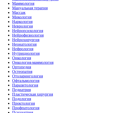
Маммология
Мануальная терапия
Массаж
Микология
Наркология
Неврология
Нейропсихология
Нейрофизиология
Нейрохирургия
Неонатология
Нефрология
Нутрициология
Онкология
Онкология-маммология
Ортопедия
Остеопатия
Отоларингология
Офтальмология
Паразитология
Педиатрия
Пластическая хирургия
Подология
Проктология
Профпатология
Психиатрия