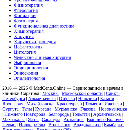
Физиотерапия
Флебология
Фониатрия
Фтизиатрия
Функциональная диагностика
Химиотерапия
Хирургия
Хирургия-ортопедия
Цефалгология
Цитология
Челюстно-лицевая хирургия
Эмбриология
Эндокринология
Эндоскопия
Эпилептология
2016 — 2026 © MedCentr.Online — Сервис записи к врачам в
клиники Саратова
|
Москвы
|
Московской области
|
Санкт-
Петербурга
|
Альметьевска
|
Озёрска
|
Нальчика
|
Казани
|
Ярославля
|
Михайловска
|
Красноярска
|
Тюмени
|
Ижевска
|
Сургута
|
Тулы
|
Кургана
|
Мурманска
|
Глазова
|
Новокузнецка
|
Нижнего Новгорода
|
Белгорода
|
Тольятти
|
Архангельска
|
Махачкалы
|
Ялты
|
Сарапула
|
Армавира
|
Вышнего Волочка
|
Перми
|
Йошкар-Олы
|
Волжского
|
Владикавказа
|
Камбарки
|
Димитровграда
|
Все регионы (98)
.